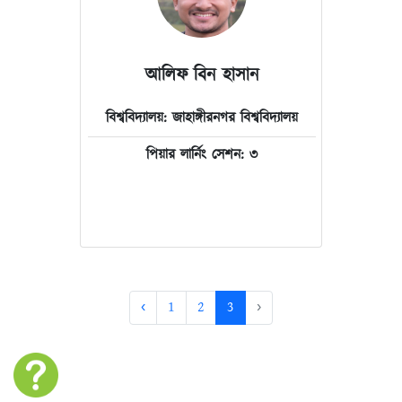
অন্যের মত প্রকাশের ক্ষেত্রে অন্তরায়
হয়ে দাঁড়াই। আমি আমার নিজের
মতামত প্রকাশে সচেতন এবং অন্যের
আলিফ বিন হাসান
মতের প্রতি শ্রদ্ধাশীল।
বিশ্ববিদ্যালয়: জাহাঙ্গীরনগর বিশ্ববিদ্যালয়
পিয়ার লার্নিং সেশন: ৩
‹
1
2
3
›