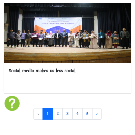
Social media makes us less social
‹
1
2
3
4
5
›